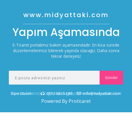
www.midyattaki.com
Yapım Aşamasında
E-Ticaret portalımız bakım aşamasındadır. En kısa sürede
düzenlemelerimizi bitirerek yayında olacağız. Daha sonra
tekrar deneyiniz
E-posta listemize kayıt olarak gelişmelerden haberdar olun!
Bize Ulasin :
0532 682 54 80
info@midyattaki.com
Powered By Proticaret