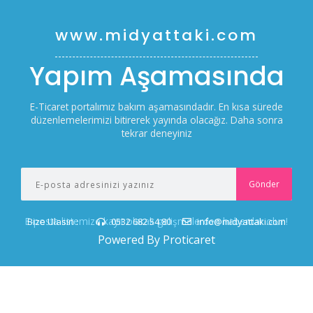
www.midyattaki.com
Yapım Aşamasında
E-Ticaret portalımız bakım aşamasındadır. En kısa sürede
düzenlemelerimizi bitirerek yayında olacağız. Daha sonra
tekrar deneyiniz
E-posta listemize kayıt olarak gelişmelerden haberdar olun!
Bize Ulasin :
0532 682 54 80
info@midyattaki.com
Powered By Proticaret