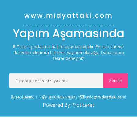
www.midyattaki.com
Yapım Aşamasında
E-Ticaret portalımız bakım aşamasındadır. En kısa sürede
düzenlemelerimizi bitirerek yayında olacağız. Daha sonra
tekrar deneyiniz
E-posta listemize kayıt olarak gelişmelerden haberdar olun!
Bize Ulasin :
0532 682 54 80
info@midyattaki.com
Powered By Proticaret