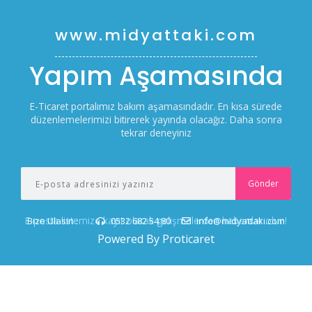
www.midyattaki.com
Yapım Aşamasında
E-Ticaret portalımız bakım aşamasındadır. En kısa sürede
düzenlemelerimizi bitirerek yayında olacağız. Daha sonra
tekrar deneyiniz
E-posta listemize kayıt olarak gelişmelerden haberdar olun!
Bize Ulasin :
0532 682 54 80
info@midyattaki.com
Powered By Proticaret