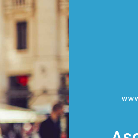
www
Aş