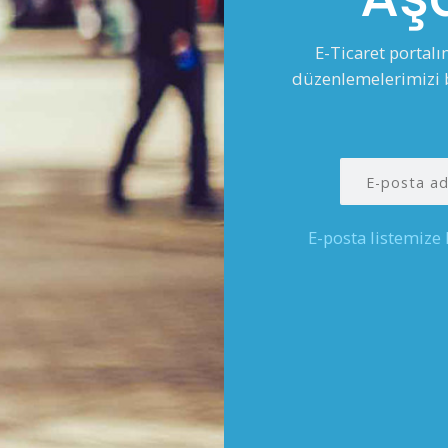
E-Ticaret portal
düzenlemelerimizi b
E-posta listemize