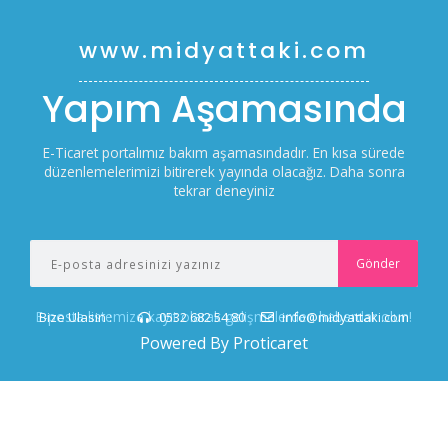
www.midyattaki.com
Yapım Aşamasında
E-Ticaret portalımız bakım aşamasındadır. En kısa sürede
düzenlemelerimizi bitirerek yayında olacağız. Daha sonra
tekrar deneyiniz
E-posta listemize kayıt olarak gelişmelerden haberdar olun!
Bize Ulasin :
0532 682 54 80
info@midyattaki.com
Powered By Proticaret