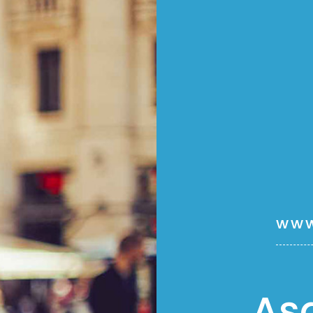
www
Aş