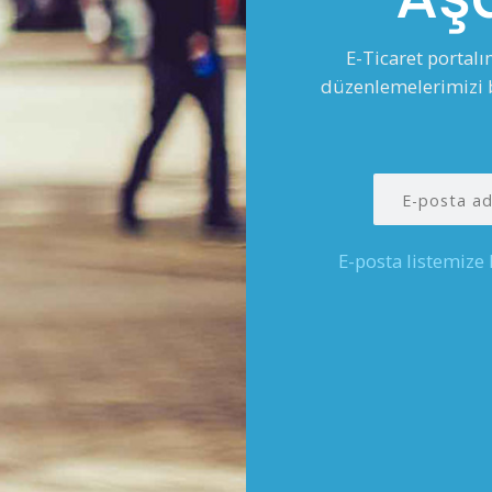
E-Ticaret portal
düzenlemelerimizi b
E-posta listemize