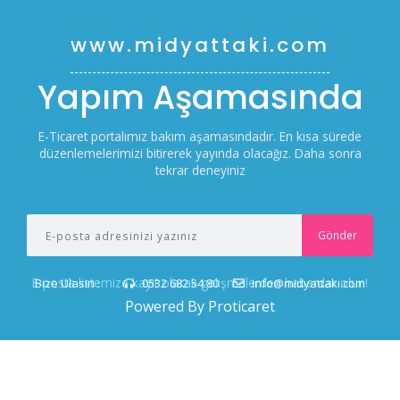
www.midyattaki.com
Yapım Aşamasında
E-Ticaret portalımız bakım aşamasındadır. En kısa sürede
düzenlemelerimizi bitirerek yayında olacağız. Daha sonra
tekrar deneyiniz
E-posta listemize kayıt olarak gelişmelerden haberdar olun!
Bize Ulasin :
0532 682 54 80
info@midyattaki.com
Powered By Proticaret