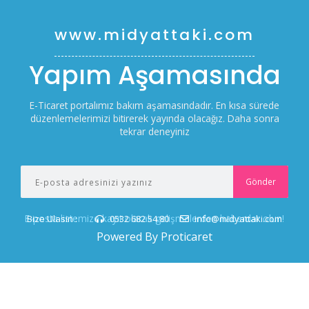
www.midyattaki.com
Yapım Aşamasında
E-Ticaret portalımız bakım aşamasındadır. En kısa sürede
düzenlemelerimizi bitirerek yayında olacağız. Daha sonra
tekrar deneyiniz
E-posta listemize kayıt olarak gelişmelerden haberdar olun!
Bize Ulasin :
0532 682 54 80
info@midyattaki.com
Powered By Proticaret