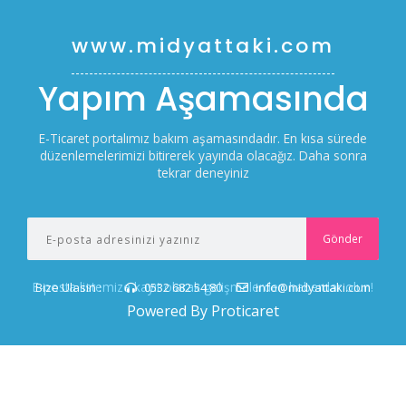
www.midyattaki.com
Yapım Aşamasında
E-Ticaret portalımız bakım aşamasındadır. En kısa sürede
düzenlemelerimizi bitirerek yayında olacağız. Daha sonra
tekrar deneyiniz
E-posta listemize kayıt olarak gelişmelerden haberdar olun!
Bize Ulasin :
0532 682 54 80
info@midyattaki.com
Powered By Proticaret