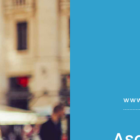
www
Aş