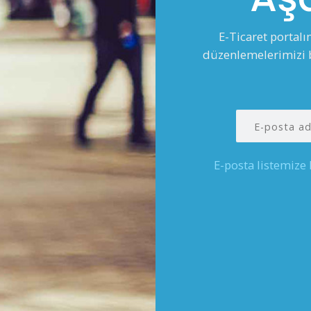
E-Ticaret portal
düzenlemelerimizi b
E-posta listemize