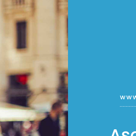
www
Aş