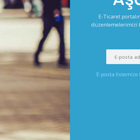
E-Ticaret portal
düzenlemelerimizi b
E-posta listemize