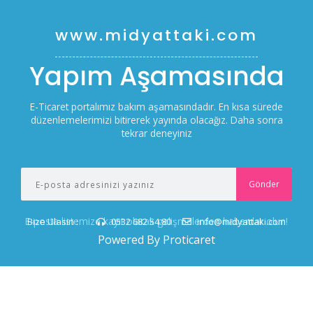
www.midyattaki.com
Yapım Aşamasında
E-Ticaret portalımız bakım aşamasındadır. En kısa sürede
düzenlemelerimizi bitirerek yayında olacağız. Daha sonra
tekrar deneyiniz
E-posta listemize kayıt olarak gelişmelerden haberdar olun!
Bize Ulasin :
0532 682 54 80
info@midyattaki.com
Powered By Proticaret