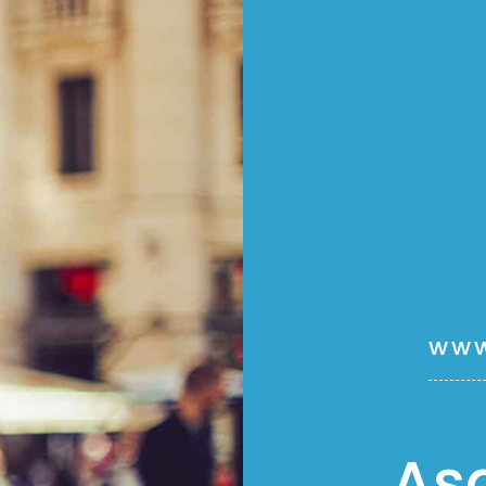
www
Aş