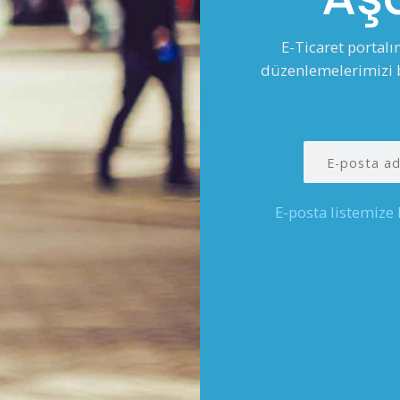
E-Ticaret portal
düzenlemelerimizi b
E-posta listemize