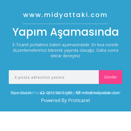
www.midyattaki.com
Yapım Aşamasında
E-Ticaret portalımız bakım aşamasındadır. En kısa sürede
düzenlemelerimizi bitirerek yayında olacağız. Daha sonra
tekrar deneyiniz
E-posta listemize kayıt olarak gelişmelerden haberdar olun!
Bize Ulasin :
0532 682 54 80
info@midyattaki.com
Powered By Proticaret