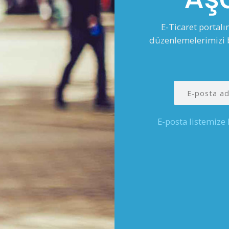
E-Ticaret portal
düzenlemelerimizi b
E-posta listemize