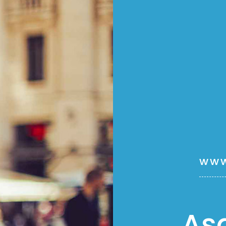
www
Aş