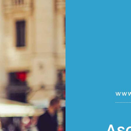
www
Aş