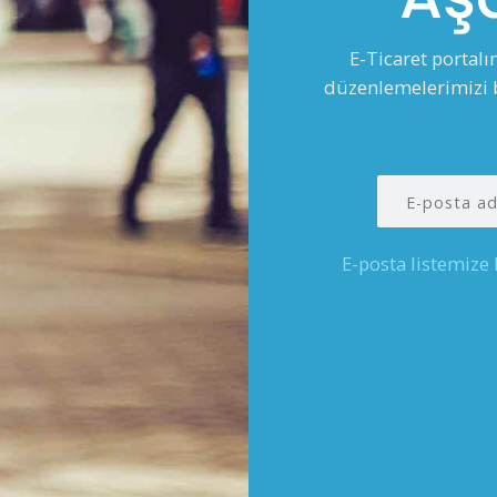
E-Ticaret portal
düzenlemelerimizi b
E-posta listemize